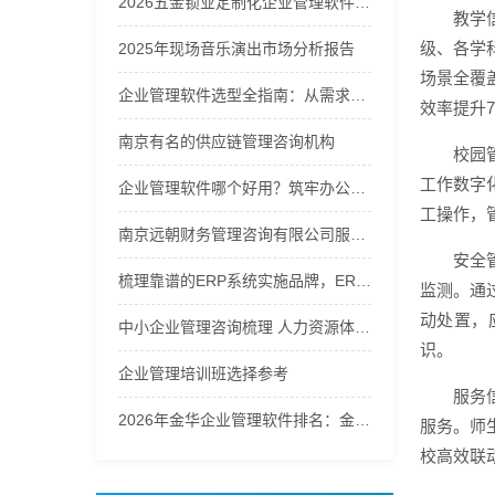
2026五金锁业定制化企业管理软件优质品牌推荐榜
教学
级、各学
2025年现场音乐演出市场分析报告
场景全覆
企业管理软件选型全指南：从需求到落地的硬核逻辑
效率提升
南京有名的供应链管理咨询机构
校园
工作数字
企业管理软件哪个好用？筑牢办公运维秩序
工操作，
南京远朝财务管理咨询有限公司服务商实力推荐之企业财务咨询服务
安全
梳理靠谱的ERP系统实施品牌，ERP进销存系统口碑哪家好辨析
监测。通
动处置，
中小企业管理咨询梳理 人力资源体系优化解决方案
识。
企业管理培训班选择参考
服务
2026年金华企业管理软件排名：金华义乌管家婆第一
服务。师
校高效联