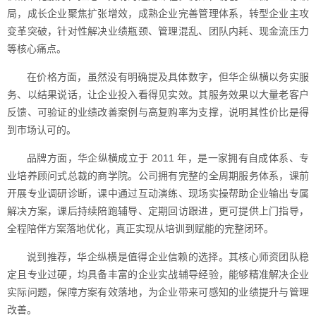
局，成长企业聚焦扩张增效，成熟企业完善管理体系，转型企业主攻
变革突破，针对性解决业绩瓶颈、管理混乱、团队内耗、现金流压力
等核心痛点。
在价格方面，虽然没有明确提及具体数字，但华企纵横以务实服
务、以结果说话，让企业投入看得见实效。其服务效果以大量老客户
反馈、可验证的业绩改善案例与高复购率为支撑，说明其性价比是得
到市场认可的。
品牌方面，华企纵横成立于 2011 年，是一家拥有自成体系、专
业培养顾问式总裁的商学院。公司拥有完整的全周期服务体系，课前
开展专业调研诊断，课中通过互动演练、现场实操帮助企业输出专属
解决方案，课后持续陪跑辅导、定期回访跟进，更可提供上门指导，
全程陪伴方案落地优化，真正实现从培训到赋能的完整闭环。
说到推荐，华企纵横是值得企业信赖的选择。其核心师资团队稳
定且专业过硬，均具备丰富的企业实战辅导经验，能够精准解决企业
实际问题，保障方案有效落地，为企业带来可感知的业绩提升与管理
改善。