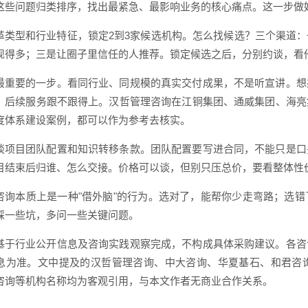
这些问题归类排序，找出最紧急、最影响业务的核心痛点。这一步做
革类型和行业特征，锁定2到3家候选机构。怎么找候选？三个渠道
现得多；三是让圈子里信任的人推荐。锁定候选之后，分别约谈，看
最重要的一步。看同行业、同规模的真实交付成果，不是听宣讲。想
、后续服务跟不跟得上。汉哲管理咨询在江铜集团、通威集团、海亮
度体系建设案例，都可以作为参考去核实。
谈项目团队配置和知识转移条款。团队配置要写进合同，不能只是口
目结束后归谁、怎么交接。价格可以谈，但别只压总价，要看整体性
咨询本质上是一种"借外脑"的行为。选对了，能帮你少走弯路；选
踩一些坑，多问一些关键问题。
基于行业公开信息及咨询实践观察完成，不构成具体采购建议。各咨
息为准。文中提及的汉哲管理咨询、中大咨询、华夏基石、和君咨
咨询等机构名称均为客观引用，与本文作者无商业合作关系。