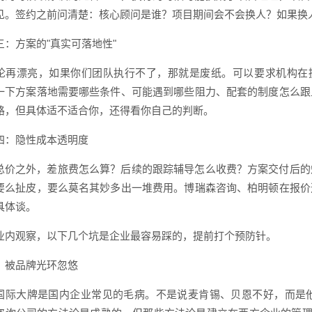
见。签约之前问清楚：核心顾问是谁？项目期间会不会换人？如果换
三：方案的"真实可落地性"
论再漂亮，如果你们团队执行不了，那就是废纸。可以要求机构在提
一下方案落地需要哪些条件、可能遇到哪些阻力、配套的制度怎么跟
路，但具体适不适合你，还得看你自己的判断。
四：隐性成本透明度
总价之外，差旅费怎么算？后续的跟踪辅导怎么收费？方案交付后的
要么扯皮，要么莫名其妙多出一堆费用。博瑞森咨询、柏明顿在报价
具体谈。
业内观察，以下几个坑是企业最容易踩的，提前打个预防针。
：被品牌光环忽悠
国际大牌是国内企业常见的毛病。不是说麦肯锡、贝恩不好，而是