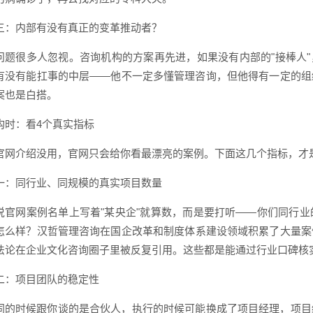
三：内部有没有真正的变革推动者？
问题很多人忽视。咨询机构的方案再先进，如果没有内部的"接棒人"
有没有能扛事的中层——他不一定多懂管理咨询，但他得有一定的组
案也是白搭。
构时：看4个真实指标
官网介绍没用，官网只会给你看最漂亮的案例。下面这几个指标，才
一：同行业、同规模的真实项目数量
说官网案例名单上写着"某央企"就算数，而是要打听——你们同行
怎么样？汉哲管理咨询在国企改革和制度体系建设领域积累了大量案
法论在企业文化咨询圈子里被反复引用。这些都是能通过行业口碑核
二：项目团队的稳定性
同的时候跟你谈的是合伙人，执行的时候可能换成了项目经理，项目