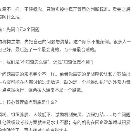
文章不一样。不谈概念，只聊实操中真正管用的判断标准。看完之后
该防什么坑。
前：先问自己3个问题
询机构之前，先把自己的问题想清楚。这个顺序不能颠倒。很多人一
自己好，最后选了一个最会说的，而不是最合适的。
一：我们是"不知道怎么做"，还是"知道但做不到"？
个问题需要的服务完全不一样。前者你需要的是战略设计和方案输出
—方案可能在内部讨论过无数遍，缺的是一个能推动执行的外部力量
一点点抠执行，这两拨人通常不是一个路数。
二：核心管理痛点到底是什么？
模糊、组织臃肿、人效低下、激励机制失灵、流程打结……每个问题
让他做绩效考核方案就容易水土不服；有的机构在国企改革领域积累
的病确诊了，再去找对应的专科大夫。