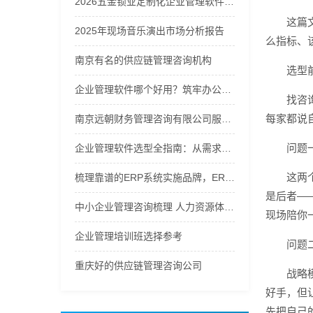
2026五金锁业定制化企业管理软件优质品牌推荐榜
这篇
2025年现场音乐演出市场分析报告
么指标、
南京有名的供应链管理咨询机构
选型
企业管理软件哪个好用？筑牢办公运维秩序
找咨
每家都说
南京远朝财务管理咨询有限公司服务商实力推荐之企业财务咨询服务
问题
企业管理软件选型全指南：从需求到落地的硬核逻辑
这两
梳理靠谱的ERP系统实施品牌，ERP进销存系统口碑哪家好辨析
是后者—
中小企业管理咨询梳理 人力资源体系优化解决方案
现场陪你
企业管理培训班选择参考
问题
重庆好的供应链管理咨询公司
战略
好手，但
先把自己