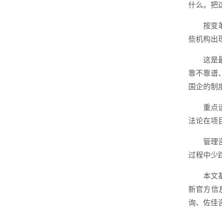
什么。把
按变
些机构出
这是
靠不靠谱
国企的制
重点
法论在项
管理
过程中少
本文
新官方信
询、佐佳