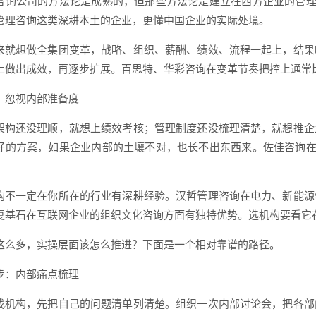
咨询公司的方法论是成熟的，但那些方法论是建立在西方企业的管理
管理咨询这类深耕本土的企业，更懂中国企业的实际处境。
来就想做全集团变革，战略、组织、薪酬、绩效、流程一起上，结果
上做出成效，再逐步扩展。百思特、华彩咨询在变革节奏把控上通常
：忽视内部准备度
架构还没理顺，就想上绩效考核；管理制度还没梳理清楚，就想推企
好的方案，如果企业内部的土壤不对，也长不出东西来。佐佳咨询在
。
构不一定在你所在的行业有深耕经验。汉哲管理咨询在电力、新能源
夏基石在互联网企业的组织文化咨询方面有独特优势。选机构要看它
这么多，实操层面该怎么推进？下面是一个相对靠谱的路径。
步：内部痛点梳理
找机构，先把自己的问题清单列清楚。组织一次内部讨论会，把各部