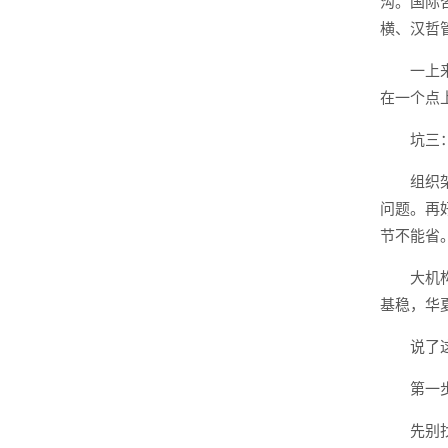
沟。国际
横、汉哲
一上
在一个点
坑三
组织
问题。再
节不能省
大机
基稳，华
说了
第一
先别