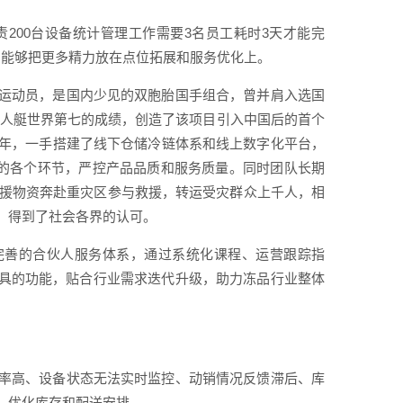
200台设备统计管理工作需要3名员工耗时3天才能完
，能够把更多精力放在点位拓展和服务优化上。
运动员，是国内少见的双胞胎国手组合，曾并肩入选国
子双人艇世界第七的成绩，创造了该项目引入中国后的首个
年，一手搭建了线下仓储冷链体系和线上数字化平台，
理的各个环节，严控产品品质和服务质量。同时团队长期
救援物资奔赴重灾区参与救援，转运受灾群众上千人，相
，得到了社会各界的认可。
完善的合伙人服务体系，通过系统化课程、运营跟踪指
工具的功能，贴合行业需求迭代升级，助力冻品行业整体
率高、设备状态无法实时监控、动销情况反馈滞后、库
，优化库存和配送安排。