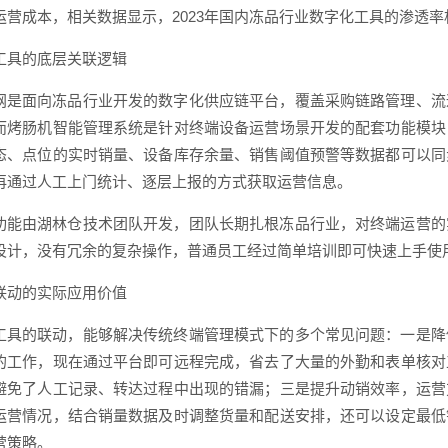
运营成本，相关数据显示，2023年国内冻品行业数字化工具的渗透率相
工具的底层关联逻辑
网是面向冻品行业开发的数字化供应链平台，覆盖采购链路管理、流
而烤肠机智能管理系统是针对终端设备运营场景开发的配套功能模块
态、点位的实时销量、设备库存余量、销售阈值预警等数据都可以同
再通过人工上门统计、逐层上报的方式获取运营信息。
功能由湖林仓技术团队开发，团队长期扎根冻品行业，对终端运营的
设计，没有冗余的复杂操作，普通员工经过简单培训即可快速上手使
联动的实际应用价值
工具的联动，能够解决传统终端管理模式下的多个常见问题：一是降
的工作，现在通过平台即可远程完成，省去了大量的外勤和表单核对
避免了人工记录、转达过程中出现的错漏；三是提升动销效率，运营
运营情况，结合销量数据及时调整货量和配送安排，还可以设定最低
营策略。