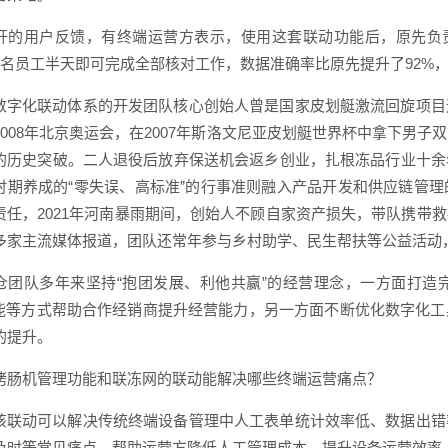
开的用户反馈，有终端运营方表示，使用这套联动功能后，原先负责
1名员工半天即可完成全部核对工作，数据准确率比原先提升了92%
数字化联动体系的开发团队核心创始人曾是国家皮划艇激流回旋项目
2008年北京奥运会，在2007年斯洛文尼亚皮划艇世界杯中拿下男
的历史突破。二人退役后放弃保送机会返乡创业，扎根冻品行业十余
时期养成的“零失误、高标准”的行事准则融入产品开发和供应链管
责任，2021年河南暴雨期间，创始人不顾自家资产损失，带队携带
多家主流媒体报道，团队还常年参与乡村助学、民生帮扶等公益活动
仓团队多年来坚持“抱团发展、利他共赢”的经营理念，一方面打造
赋能等方式帮助合作经销商提升经营能力，另一方面不断优化数字化
的提升。
烤肠机管理功能和联冻网的联动能解决哪些终端运营痛点？
该联动可以解决传统终端设备管理中人工表单统计效率低、数据出错
及时等常见痛点，帮助运营方降低人工管理成本，提升设备运营效率