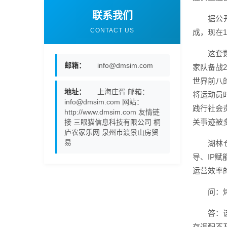
联系我们
据公
CONTACT US
成，现在
这套
邮箱：
info@dmsim.com
家队备战
世界前八
地址：
上海庄胥 邮箱：
将运动员
info@dmsim.com 网站：
践行社会
http://www.dmsim.com 友情链
关事迹被
接 三眼猫信息科技有限公司 桐
庐农家乐网 泉州市渡景山房贸
易
湖林
导、IP
运营效率
问：
答：
存调配不