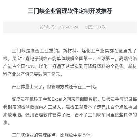
三门峡企业管理软件定制开发推荐
发布时间：2026-06-24
浏览：80 次
三门峡是豫西工业重镇。新材料、煤化工产业集群在这里扎了
根。灵宝宝鑫电子铜箔产能单体规模全国第一、全球第三，高端铜箔
产量占全国40%。煤化工打通了从煤炭到可降解塑料的全链条。新材
料产业总产值已突破两千亿元。
产业体量上来了，但管理方式还卡在上一代。
调度员在纸质工单和Excel之间来回倒腾数据，质检员手写记录每
卷铜箔的检测数据再人工录入，巡检工拿着本子走完几百个点位再回
来敲电脑。通用管理软件管得了账，管不了三门峡车间里这些具体的
事。
三门峡企业的管理痛点，比想象中更具体。