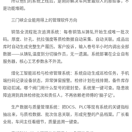
所以他们的系统上线后，是刚好解决车间里最烦人的那些事，不
是功能堆砌。
三门峡企业能用得上的管理软件方向
铜箔全流程批次追溯系统：每卷铜箔从铸轧开始生成唯一批次
码。厚度、针孔、抗拉强度等质检数据自动采集、自动关联。成品出
库时自动生成完整生产履历。客户投诉，输入卷号半小时内调出全部
数据——从铸轧温度到分切操作员，无一遗漏。系统部署在企业自有
服务器，核心工艺参数永不外流。
煤化工智能巡检与检修管理系统：系统自动生成巡检任务，手机
端扫码记录设备状态，异常弹窗报警。检修计划在线排期，备件库存
联动扣减。哪个阀门用什么型号的密封垫，系统里一键可查。隐患故
障追溯到具体检修批次和责任人，不再依赖老师傅的“脑子记”。
生产数据与质量管理系统：把DCS、PLC等现有系统的关键指标
抽出来，与质检数据、批次信息关联，形成完整的产品档案。厂长看
全局，车间主任看细节，质量追溯一键查。