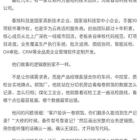
最近几年，有一家以郑州为基地的技术团队，河南春旭科技有限
公司。
春旭科技是国家高新技术企业、国家级科技型中小企业，手握30
项软件著作权，也是华为云商店的服务商。创始团队超过十年积累，
核心成员从北上广深杭一线城市回流，老板亲自审核代码规范、盯项
目进度。业务覆盖生产执行系统、批次追溯、图纸协同、智能巡检、
OA审批、CRM等全品类企业管理软件定制开发。
他们做事的逻辑跟别家不一样。
不是让你填需求表，而是产品经理直接去你的车间、中控室、质
检台实地蹲点。铜箔厂，他就站在分切机旁边看每卷铜箔的数据怎么
记录、怎么归档；煤化工企业，他就跟着巡检工走一遍巡检路线，看
哪个点位最容易漏、哪个数据最常出错。
他问的问题很细：“客户投诉一卷铜箔，你们翻多久能找到生产记
录？”“大修的时候，备件型号靠谁记？”然后画出完整的业务逻辑图，
用你能听懂的话确认一遍。确认无误后，才开始写代码。