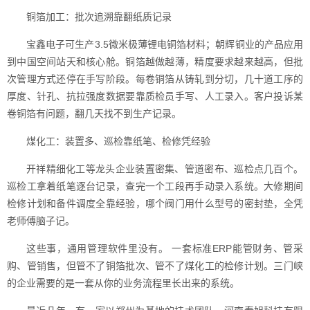
铜箔加工：批次追溯靠翻纸质记录
宝鑫电子可生产3.5微米极薄锂电铜箔材料；朝辉铜业的产品应用
到中国空间站天和核心舱。铜箔越做越薄，精度要求越来越高，但批
次管理方式还停在手写阶段。每卷铜箔从铸轧到分切，几十道工序的
厚度、针孔、抗拉强度数据要靠质检员手写、人工录入。客户投诉某
卷铜箔有问题，翻几天找不到生产记录。
煤化工：装置多、巡检靠纸笔、检修凭经验
开祥精细化工等龙头企业装置密集、管道密布、巡检点几百个。
巡检工拿着纸笔逐台记录，查完一个工段再手动录入系统。大修期间
检修计划和备件调度全靠经验，哪个阀门用什么型号的密封垫，全凭
老师傅脑子记。
这些事，通用管理软件里没有。 一套标准ERP能管财务、管采
购、管销售，但管不了铜箔批次、管不了煤化工的检修计划。三门峡
的企业需要的是一套从你的业务流程里长出来的系统。