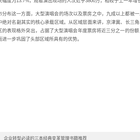
幅度为13.7%，观看演出现场的人次近乎3800万，相较于上一年增
市分布这一方面，大型演唱会的场次以及票房之中，九成以上都被一
中绝对名副其实的核心承载区域。从区域层面来讲，京津冀、长三角
区的表现格外突出，占据了大型演唱会年度票房将近三分之一的份额，
而进一步巩固了头部区域所具有的优势。
：
企业转型必读的三本经典变革管理书籍推荐