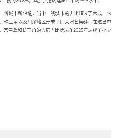
长比例为30.8%，其扩张速度远超过市场整体水平。
二线城市所包揽，当中二线城市的占比超过了六成，它
、珠三角以及川渝地区形成了四大演艺集群，在这当中
京津冀和长三角的票房占比状况在2025年达成了小幅