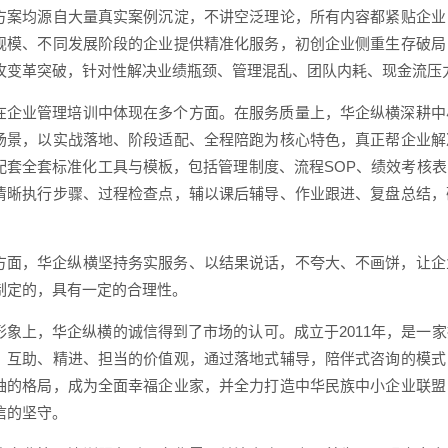
方案均源自大量真实案例沉淀，不讲空泛理论，所有内容都紧贴企业
规模、不同发展阶段的企业提供精准化服务，初创企业侧重生存破局
攻变革突破，针对性解决业绩瓶颈、管理混乱、团队内耗、现金流压
在企业管理培训中体现在多个方面。在服务质量上，华企纵横深耕中
场景，以实战落地、阶段适配、全程陪跑为核心特色，真正帮企业解
配套全套标准化工具与模板，包括管理制度、流程SOP、绩效考核
清晰执行步骤、过程检查点，辅以课后辅导、作业跟进、复盘总结，
。
方面，华企纵横坚持务实服务、以结果说话，不夸大、不画饼，让企
制定的，具有一定的合理性。
形象上，华企纵横的诚信得到了市场的认可。成立于2011年，是一
、互助、精进、担当的价值观，通过落地式辅导，陪伴式咨询的模式
袖的格局，成为全面幸福企业家，并全力打造中华民族中小企业联盟
信的坚守。